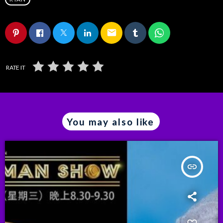
email
RATE IT
You may also like
insert_link