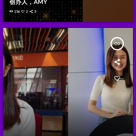
创办人，AMY
156
2
3
insert_link