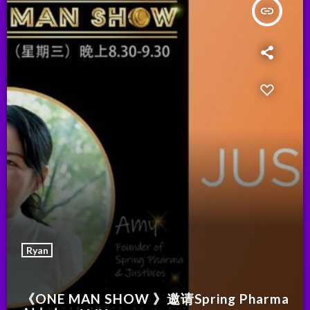
insert_link
Ryan
《ONE MAN SHOW 》邀请Spring Pharma