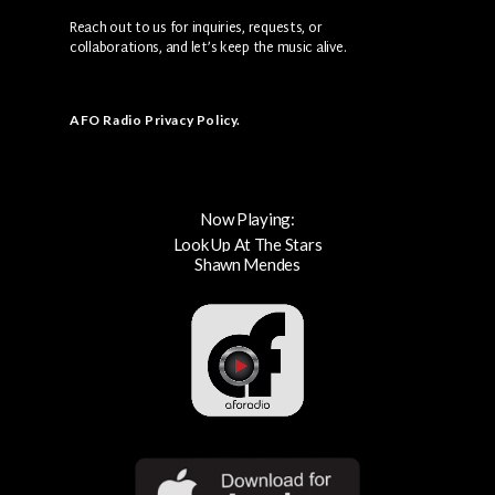
Reach out to us for inquiries, requests, or
collaborations, and let’s keep the music alive.
AFO Radio Privacy Policy
.
Now Playing:
Look Up At The Stars
Shawn Mendes