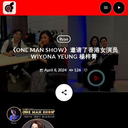
menu
play_arrow
Ryan
《ONE MAN SHOW》邀请了香港女演员
WIYONA YEUNG 楊梓菁
April 8, 2024
126
today
share
email