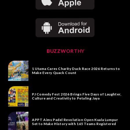
BUZZWORTHY
1 Utama Cares Charity Duck Race 2026 Returns to
Make Every Quack Count
PJ Comedy Fest 2026 Brings Five Days of Laughter,
Culture and Creativity to Petaling Jaya
APPT Aims Padel Revolution Open Kuala Lumpur
Set to Make History with 165 Teams Registered