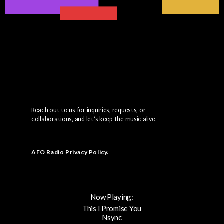
Reach out to us for inquiries, requests, or
collaborations, and let’s keep the music alive.
AFO Radio Privacy Policy
.
Now Playing:
This I Promise You
Nsync