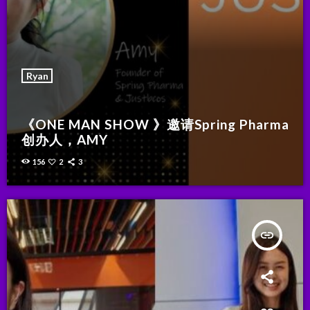
Ryan
《ONE MAN SHOW 》邀请Spring Pharma
创办人，AMY
156
2
3
insert_link