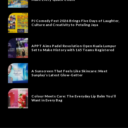
PJ Comedy Fest 2026 Brings Five Days of Laughter,
Culture and Creativity to Petaling Jaya
APPT Aims Padel Revolution Open Kuala Lumpur
Set to Make History with 165 Teams Registered
A Sunscreen That Feels Like Skincare: Meet
Sunplay’s Latest Glow-Getter
Colour Meets Care: The Everyday Lip Balm You’ll
Want in Every Bag