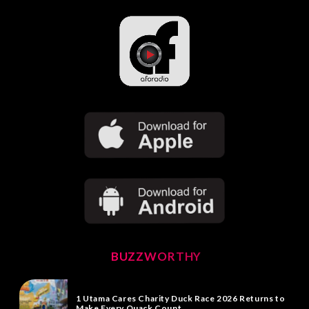
BUZZWORTHY
1 Utama Cares Charity Duck Race 2026 Returns to
Make Every Quack Count