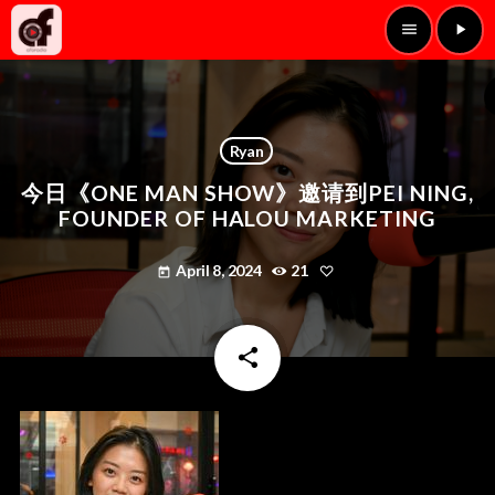
menu
play_arrow
Ryan
今日《ONE MAN SHOW》邀请到PEI NING,
FOUNDER OF HALOU MARKETING
April 8, 2024
21
today
share
email